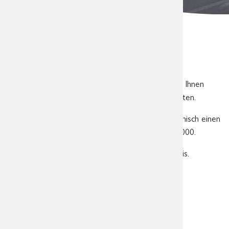
Wir haben Ihre
Terminanfrage erhalten!
Vielen Dank für Ihre Terminanfrage. Wir werden Ihnen
schnellstmöglich einen Terminvorschlag unterbreiten.
In dringenden Fällen können Sie auch gern telefonisch einen
Termin vereinbaren unter Telefon: 0341 3937-3000.
Ihr Team der Radiologischen Gemeinschaftspraxis.