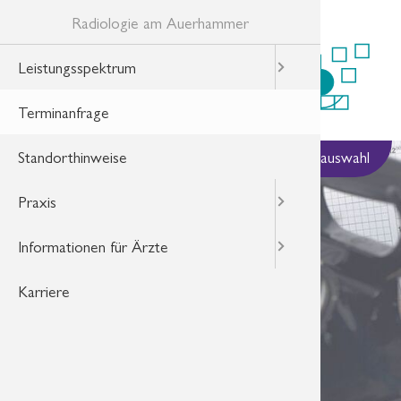
Radiologie am Auerhammer
Leistungsspektrum
Magnetre
Praxiste
Informati
Aktuelle 
Terminanfrage
Ihre Bilde
Informati
HealthDa
Standorthinweise
Qualität
Ihre Frag
Terminan
Standortauswahl
Praxis
Datensch
Informationen für Ärzte
Karriere